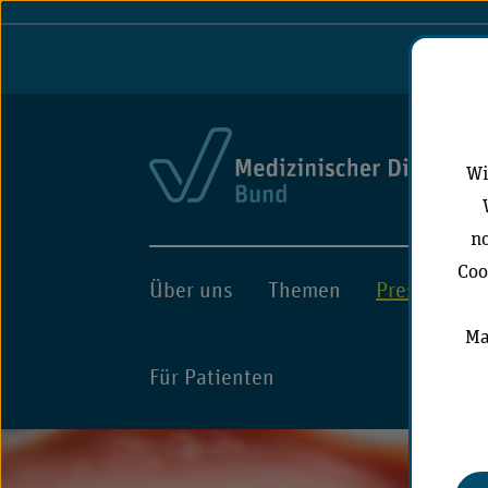
Port
Wi
no
Coo
Über uns
Themen
Presse
A
Ma
Für Patienten