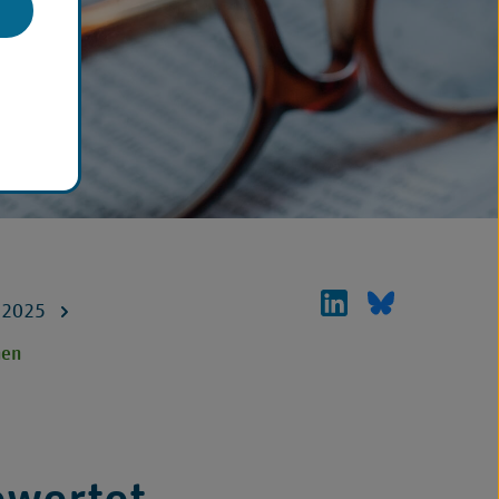
Medizinischer
Medizinisc
2025
Dienst
Dienst
nen
Bund
Bund
auf
auf
Linkedin
Bluesky