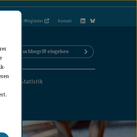
foportal VwR-Mitglieder
Kontakt
rer
Suchbegriff
Jetzt suchen
S)
e
eingeben
ik-
eren
hmen
Statistik
rt.