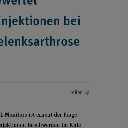
ewertet
-
-
Externer
Externer
njektionen bei
Link
Link
(öffnet
(öffnet
elenksarthrose
in
in
neuem
neuem
Fenster)
Fenster)
Teilen
L-Monitors ist erneut der Frage
njektionen Beschwerden im Knie