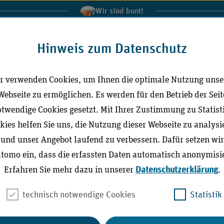
Wir sind bunt!
al der Medizinischen Dienste
IGeL-Monitor
Extranet
In
Hinweis zum Datenschutz
r verwenden Cookies, um Ihnen die optimale Nutzung unse
Leichte Sprache
Gebärdensprache (DG
Webseite zu ermöglichen. Es werden für den Betrieb der Seit
twendige Cookies gesetzt. Mit Ihrer Zustimmung zu Statist
kies helfen Sie uns, die Nutzung dieser Webseite zu analysi
ktuell
Richtlinien / Publikationen
Stellungna
und unser Angebot laufend zu verbessern. Dafür setzen wir
tomo ein, dass die erfassten Daten automatisch anonymisie
Erfahren Sie mehr dazu in unserer
Datenschutzerklärung
.
technisch notwendige Cookies
Statistik