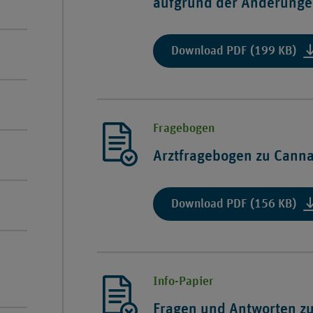
aufgrund der Änderungen
31
Ab
6
:
Download PDF (199 KB)
SG
"E
V
Hi
vo
zur
18.
„Be
Se
Fragebogen
Soz
20
Be
Arztfragebogen zu Canna
au
vo
de
Ca
Än
na
:
Download PDF (156 KB)
du
§
"Ar
da
31
zu
Can
Ab
Ca
6
na
Info-Papier
SG
§
V
31
Fragen und Antworten z