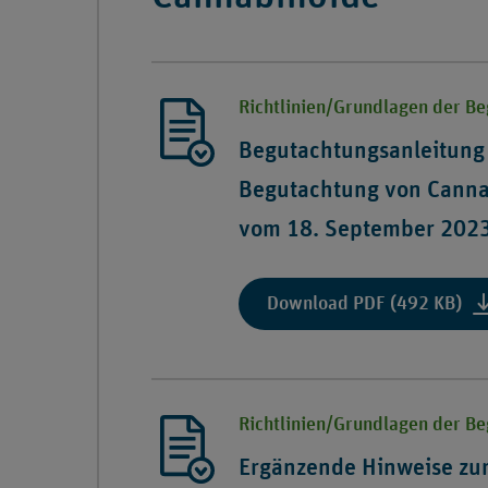
Richtlinien/Grundlagen der B
Begutachtungsanleitung 
Begutachtung von Canna
vom 18. September 202
:
Download PDF (492 KB)
"Be
Soz
Be
vo
Richtlinien/Grundlagen der B
Ca
na
Ergänzende Hinweise zu
§