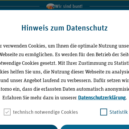
Wir sind bunt!
al der Medizinischen Dienste
IGeL-Monitor
Extranet
In
Hinweis zum Datenschutz
r verwenden Cookies, um Ihnen die optimale Nutzung unse
Leichte Sprache
Gebärdensprache (DG
Webseite zu ermöglichen. Es werden für den Betrieb der Seit
twendige Cookies gesetzt. Mit Ihrer Zustimmung zu Statist
kies helfen Sie uns, die Nutzung dieser Webseite zu analysi
ktuell
Richtlinien / Publikationen
Stellungna
und unser Angebot laufend zu verbessern. Dafür setzen wir
tomo ein, dass die erfassten Daten automatisch anonymisie
Erfahren Sie mehr dazu in unserer
Datenschutzerklärung
.
technisch notwendige Cookies
Statistik