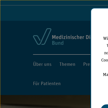
Port
Wi
no
Coo
Über uns
Themen
Presse
A
Ma
Für Patienten