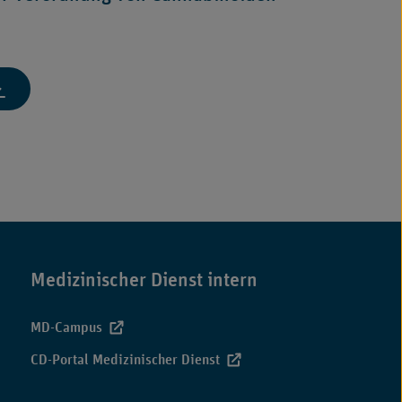
m
.
ptember
B
23“
fgrund
ragen
r
d
derungen
tworten
r
neimittel-
rordnung
htlinie"
n
nnabinoiden
Medizinischer Dienst intern
r
V"
MD-Campus
CD-Portal Medizinischer Dienst