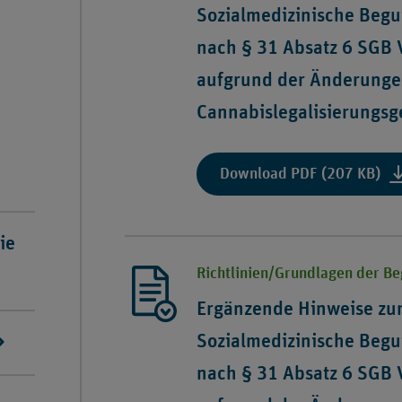
Sozialmedizinische Beg
31
Abs
nach § 31 Absatz 6 SGB
6
aufgrund der Änderunge
SG
V
Cannabislegalisierungsg
vo
18.
Se
:
Download PDF (207 KB)
20
"E
Hi
zur
ie
„Be
Richtlinien/Grundlagen der B
Soz
Be
Ergänzende Hinweise zu
vo
Sozialmedizinische Beg
Ca
na
nach § 31 Absatz 6 SGB
§