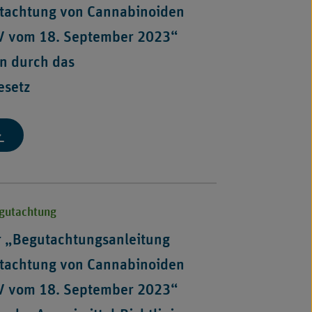
utachtung von Cannabinoiden
.
 V vom 18. September 2023“
n durch das
B
esetz
m
ptember
23"
rgänzende
nweise
gutachtungsanleitung
egutachtung
ialmedizinische
gutachtung
r „Begutachtungsanleitung
n
utachtung von Cannabinoiden
nnabinoiden
ch
 V vom 18. September 2023“