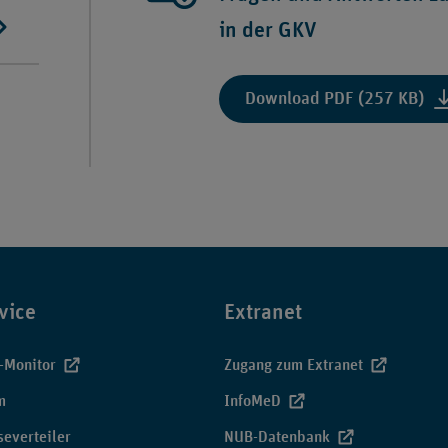
vo
Abs
in der GKV
18.
6
Se
SG
20
V"
:
Download PDF (257 KB)
au
"F
de
un
Än
An
de
zur
Arz
Ve
Ric
vo
Ca
in
vice
Extranet
de
GK
-Monitor
Zugang zum Extranet
m
InfoMeD
severteiler
NUB-Datenbank