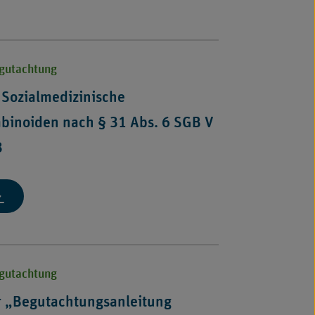
egutachtung
Sozialmedizinische
binoiden nach § 31 Abs. 6 SGB V
3
gutachtungsanleitung
ialmedizinische
gutachtung
n
egutachtung
nnabinoiden
ch
r „Begutachtungsanleitung