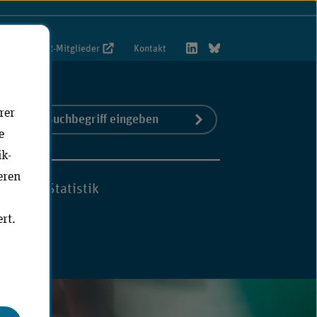
foportal VwR-Mitglieder
Kontakt
rer
Suchbegriff
Jetzt suchen
S)
e
eingeben
ik-
eren
hmen
Statistik
rt.