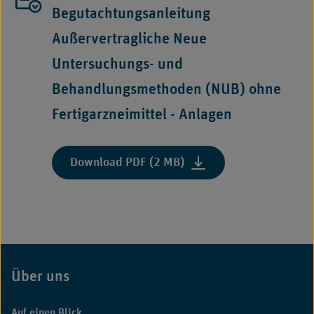
Behandlungsmethode
Begutachtungsanleitung
(NUB)
Außervertragliche Neue
ohne
Fertigarzneimittel"
Untersuchungs- und
Behandlungsmethoden (NUB) ohne
Fertigarzneimittel - Anlagen
:
Download PDF (2 MB)
"Begutachtungsanleitun
Außervertragliche
Neue
Untersuchungs-
und
Behandlungsmethoden
Über uns
Fußbereich
(NUB)
ohne
Auf einen Blick
Fertigarzneimittel