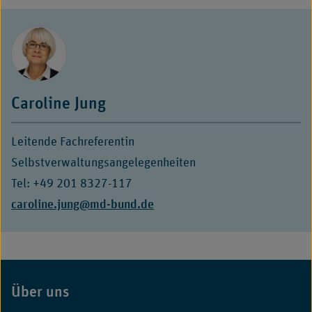
Caroline Jung
Leitende Fachreferentin
Selbstverwaltungsangelegenheiten
Tel: +49 201 8327-117
E-
caroline.jung@md-bund.de
Mail:
Über uns
Fußbereich