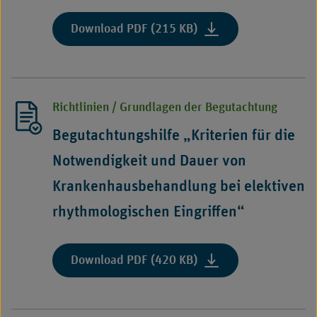
:
Download PDF (215 KB)
"Empfehlungen
zur
Notwendigkeit
einer
Richtlinien / Grundlagen der Begutachtung
nephroprotektiven
Infusionsbehandlung
Begutachtungshilfe „Kriterien für die
vor
Notwendigkeit und Dauer von
und
nach
Krankenhausbehandlung bei elektiven
Gabe
rhythmologischen Eingriffen“
von
konventionellen
Röntgenkontrastmittel
:
Download PDF (420 KB)
"Begutachtungshilfe
„Kriterien
für