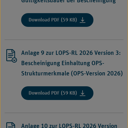
Gültigkeitsdauer der Bescheinigung
3:
OPS-
Kodes
:
Download PDF (59 KB)
mit
"Anlage
Stations-
8
oder
zur
Einheitsbezug"
LOPS-
Anlage 9 zur LOPS-RL 2026 Version 3:
RL
2026
Bescheinigung Einhaltung OPS-
Version
Strukturmerkmale (OPS-Version 2026)
3:
OPS-
Kodes
:
Download PDF (59 KB)
mit
"Anlage
zweijähriger
9
Gültigkeitsdauer
zur
der
LOPS-
Bescheinigung"
Anlage 10 zur LOPS-RL 2026 Version
RL