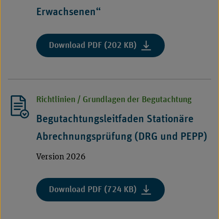
KHG
KHG
Erwachsenen“
vom
vom
4.
4.
Dezember
Dezember
:
Download PDF (202 KB)
2023"
2023"
"Ergänzender
Begutachtungsleitfade
„Kriterien/Fallkonstel
für
Richtlinien / Grundlagen der Begutachtung
die
Notwendigkeit
Begutachtungsleitfaden Stationäre
der
Abrechnungsprüfung (DRG und PEPP)
Aufnahme
ins
Version 2026
Krankenhaus
zur
Durchführung
:
Download PDF (724 KB)
einer
"Begutachtungsleitfad
spezifischen
Stationäre