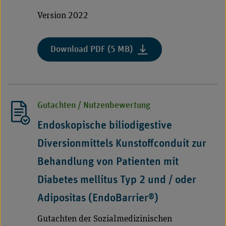
Version 2022
:
Download PDF (5 MB)
"Begutachtungsleitfaden
„Pauschalierendes
Entgeltsystem
für
Gutachten / Nutzenbewertung
Psychiatrie
und
Endoskopische biliodigestive
Psychosomatik
Diversionmittels Kunstoffconduit zur
(PEPP)“,
archivierte
Behandlung von Patienten mit
Fassung"
Diabetes mellitus Typ 2 und / oder
Adipositas (EndoBarrier®)
Gutachten der Sozialmedizinischen