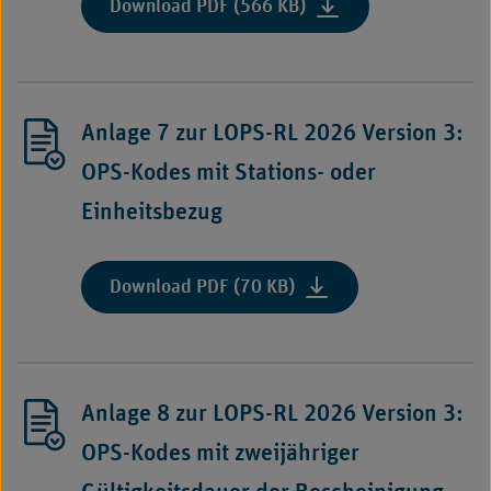
:
Download PDF (566 KB)
zu
"Anlage
Leistungsgruppen:
6
G-
zur
BA-
LOPS-
Richtlinien"
Anlage 7 zur LOPS-RL 2026 Version 3:
RL
2026
OPS-Kodes mit Stations- oder
Version
Einheitsbezug
3:
Erforderliche
Unterlagen
:
Download PDF (70 KB)
zu
"Anlage
OPS-
7
Kodes"
zur
LOPS-
Anlage 8 zur LOPS-RL 2026 Version 3:
RL
2026
OPS-Kodes mit zweijähriger
Version