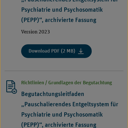
Psychiatrie und Psychosomatik
(PEPP)“, archivierte Fassung
Version 2023
:
Download PDF (2 MB)
"Begutachtungsleitfaden
„Pauschalierendes
Entgeltsystem
für
Richtlinien / Grundlagen der Begutachtung
Psychiatrie
und
Begutachtungsleitfaden
Psychosomatik
„Pauschalierendes Entgeltsystem für
(PEPP)“,
archivierte
Psychiatrie und Psychosomatik
Fassung"
(PEPP)“, archivierte Fassung