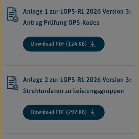
Dienstes
Anlage 1 zur LOPS-RL 2026 Version 3:
Bund
„Prüfungen
Antrag Prüfung OPS-Kodes
zur
Erfüllung
der
:
Download PDF (124 KB)
Qualitätskriterien
"Anlage
der
1
Leistungsgruppen
zur
und
LOPS-
Anlage 2 zur LOPS-RL 2026 Version 3:
OPS-
RL
Strukturmerkmalen
2026
Strukturdaten zu Leistungsgruppen
nach
Version
§
3:
275a
Antrag
:
Download PDF (292 KB)
Absatz
Prüfung
"Anlage
1
OPS-
2
Absatz
Kodes"
zur