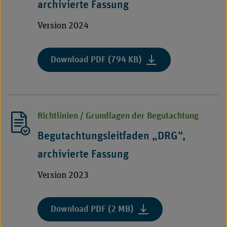
archivierte Fassung
Version 2024
:
Download PDF (794 KB)
"Begutachtungsleitfad
Stationäre
Abrechnungsprüfung
(DRG
Richtlinien / Grundlagen der Begutachtung
und
PEPP),
Begutachtungsleitfaden „DRG“,
archivierte
archivierte Fassung
Fassung"
Version 2023
:
Download PDF (2 MB)
"Begutachtungsleitfaden