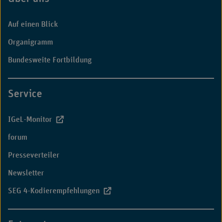
Fußbereich
Dauer
von
Auf einen Blick
Krankenhausbehandlu
bei
Organigramm
Koronarangiografien
Bundesweite Fortbildung
und
-
interventionen“"
Service
IGeL-Monitor
forum
Presseverteiler
Newsletter
SEG 4-Kodierempfehlungen