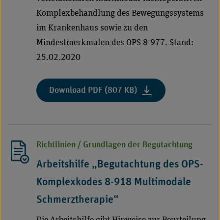
oder
Komplexbehandlung des Bewegungssystems
Adipositas
im Krankenhaus sowie zu den
(EndoBarrier®)"
Mindestmerkmalen des OPS 8-977. Stand:
25.02.2020
:
Download PDF (807 KB)
"Arbeitshilfe
„Begutachtung
des
OPS-
Richtlinien / Grundlagen der Begutachtung
Komplexkodes
8-
Arbeitshilfe „Begutachtung des OPS-
977
Komplexkodes 8-918 Multimodale
Multimodal-
nichtoperative
Schmerztherapie“
Komplexbehandlung
des
Die Arbeitshilfe gibt Hinweise zur Beurteilung