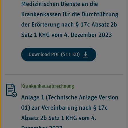
Medizinischen Dienste an die
–
Version
Krankenkassen für die Durchführung
2025.2,
der Erörterung nach § 17c Absatz 2b
Stand
06.10.2025"
Satz 1 KHG vom 4. Dezember 2023
:
Download PDF (511 KB)
"Vereinbarung
zur
Übermittlung
der
Krankenhausabrechnung
beim
Krankenhaus
Anlage 1 (Technische Anlage Version
erhobenen
01) zur Vereinbarung nach § 17c
Daten
und
Absatz 2b Satz 1 KHG vom 4.
Unterlagen