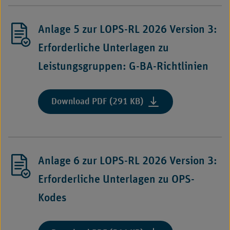
"
zur
LOPS-
Anlage 5 zur LOPS-RL 2026 Version 3:
RL
2026
Erforderliche Unterlagen zu
Version
Leistungsgruppen: G-BA-Richtlinien
3:
Erforderliche
Unterlagen
:
Download PDF (291 KB)
zu
"Anlage
Leistungsgruppen"
5
zur
LOPS-
Anlage 6 zur LOPS-RL 2026 Version 3:
RL
2026
Erforderliche Unterlagen zu OPS-
Version
Kodes
3:
Erforderliche
Unterlagen