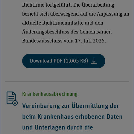
Richtlinie fortgeführt. Die Überarbeitung
bezieht sich überwiegend auf die Anpassung an
aktuelle Richtlinieninhalte und den
Änderungsbeschluss des Gemeinsamen
Bundesausschuss vom 17. Juli 2025.
:
Download PDF (1,005 KB)
"Begutachtungsleitf
„Begutachtungen
des
Medizinischen
Krankenhausabrechnung
Dienstes
gemäß
Vereinbarung zur Übermittlung der
der
beim Krankenhaus erhobenen Daten
MD-
Qualitätskontroll-
und Unterlagen durch die
Richtlinie“