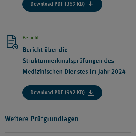
:
Download PDF (369 KB)
"Praxisbeispiele
zu
den
OPS-
Bericht
Strukturprüfungen
(Stand:
Bericht über die
17.
Strukturmerkmalsprüfungen des
Juli
2026)"
Medizinischen Dienstes im Jahr 2024
:
Download PDF (942 KB)
"Bericht
über
die
Weitere Prüfgrundlagen
Strukturmerkmalsprü
des
Medizinischen