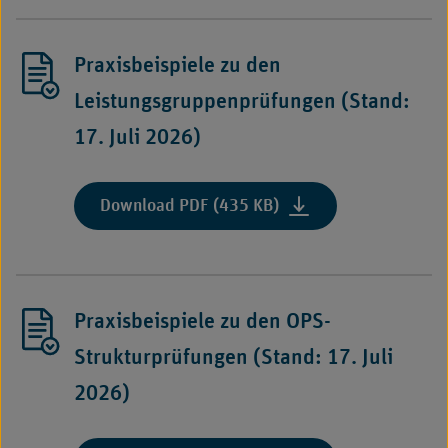
§
Version
283
3:
Absatz
Praxisbeispiele zu den
Zugriffsberechtigungs
5
Leistungsgruppenprüfungen (Stand:
SGB
V"
17. Juli 2026)
:
Download PDF (435 KB)
"Praxisbeispiele
zu
den
Leistungsgruppenprüf
Praxisbeispiele zu den OPS-
(Stand:
17.
Strukturprüfungen (Stand: 17. Juli
Juli
2026)
2026)"