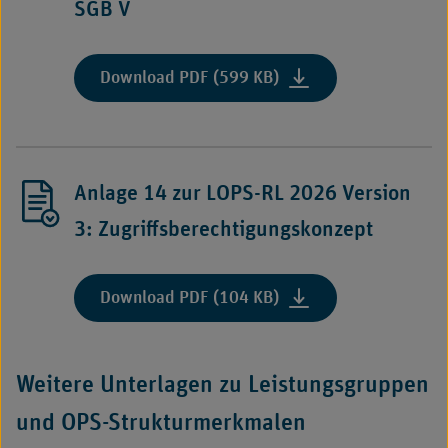
SGB V
des
Medizinischen
Dienstes
:
Download PDF (599 KB)
Bund
"Anlage
nach
13
§
zur
283
LOPS-
Absatz
Anlage 14 zur LOPS-RL 2026 Version
RL
5
2026
3: Zugriffsberechtigungskonzept
SGB
Version
V"
3:
Beispieldatensätze
:
Download PDF (104 KB)
Ergebnisdatenbank
"Anlage
des
14
Medizinischen
zur
Weitere Unterlagen zu Leistungsgruppen
Dienstes
LOPS-
Bund
RL
und OPS-Strukturmerkmalen
nach
2026