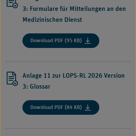
2026
3: Formulare für Mitteilungen an den
Version
Medizinischen Dienst
3:
Bescheinigung
Einhaltung
:
Download PDF (95 KB)
OPS-
"Anlage
Strukturmerkmale
10
(OPS-
zur
Version
LOPS-
2026)"
Anlage 11 zur LOPS-RL 2026 Version
RL
2026
3: Glossar
Version
3:
Formulare
:
Download PDF (84 KB)
für
"Anlage
Mitteilungen
11
an
zur
den