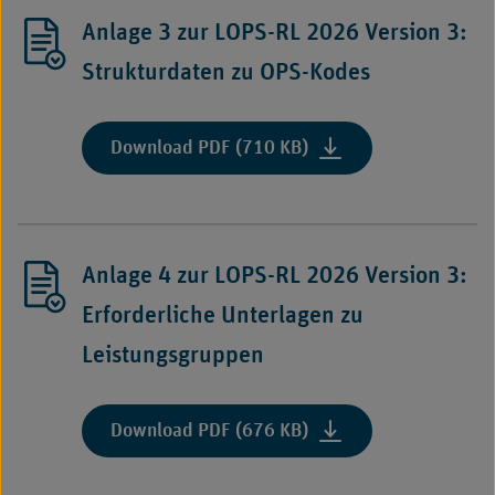
1
LOPS-
Nummer
Anlage 3 zur LOPS-RL 2026 Version 3:
RL
1
2026
Strukturdaten zu OPS-Kodes
und
Version
2
3:
SGB
Strukturdaten
:
Download PDF (710 KB)
V
zu
"Anlage
(LOPS-
Leistungsgruppen"
3
RL
zur
2026
LOPS-
Version
Anlage 4 zur LOPS-RL 2026 Version 3:
RL
3)“,
2026
Erforderliche Unterlagen zu
vom
Version
BMG
Leistungsgruppen
3:
am
Strukturdaten
29.
zu
Juli
:
Download PDF (676 KB)
OPS-
2026
"Anlage
Kodes"
genehmigt
4