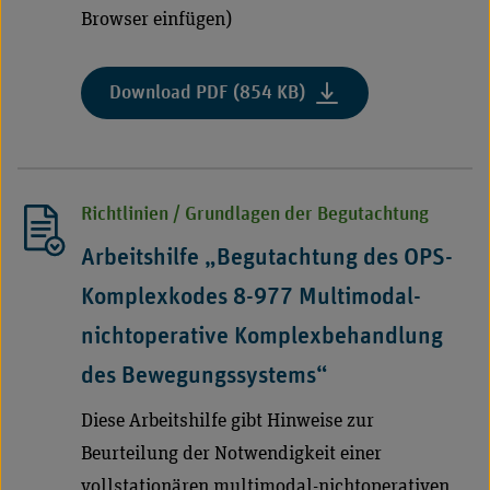
Browser einfügen)
:
Download PDF (854 KB)
"Endoskopische
biliodigestive
Diversionmittels
Kunstoffconduit
Richtlinien / Grundlagen der Begutachtung
zur
Behandlung
Arbeitshilfe „Begutachtung des OPS-
von
Komplexkodes 8-977 Multimodal-
Patienten
mit
nichtoperative Komplexbehandlung
Diabetes
des Bewegungssystems“
mellitus
Typ
Diese Arbeitshilfe gibt Hinweise zur
2
Beurteilung der Notwendigkeit einer
und
/
vollstationären multimodal-nichtoperativen