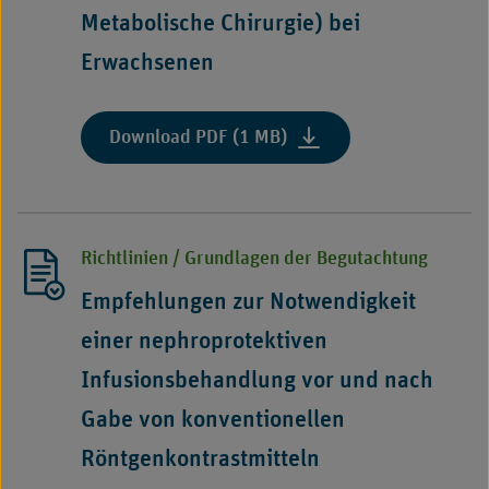
Schmerztherapie“"
Metabolische Chirurgie) bei
Erwachsenen
:
Download PDF (1 MB)
"Begutachtungsleitfaden
Adipositas-
Chirurgie
(Bariatrische
Richtlinien / Grundlagen der Begutachtung
und
Metabolische
Empfehlungen zur Notwendigkeit
Chirurgie)
einer nephroprotektiven
bei
Erwachsenen"
Infusionsbehandlung vor und nach
Gabe von konventionellen
Röntgenkontrastmitteln