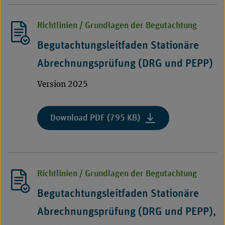
Diagnostik
Abrechnungsprüfung
und/oder
(DRG
Richtlinien / Grundlagen der Begutachtung
Therapie
und
bei
PEPP)"
Begutachtungsleitfaden Stationäre
schlafbezogenen
Atmungsstörungen
Abrechnungsprüfung (DRG und PEPP)
(SBAS)
Version 2025
bei
Erwachsenen“"
:
Download PDF (795 KB)
"Begutachtungsleitfad
Stationäre
Abrechnungsprüfung
(DRG
Richtlinien / Grundlagen der Begutachtung
und
PEPP)"
Begutachtungsleitfaden Stationäre
Abrechnungsprüfung (DRG und PEPP),