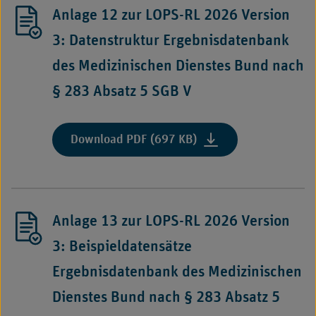
LOPS-
Anlage 12 zur LOPS-RL 2026 Version
Medizinischen
RL
Dienst"
2026
3: Datenstruktur Ergebnisdatenbank
Version
des Medizinischen Dienstes Bund nach
3:
Glossar"
§ 283 Absatz 5 SGB V
:
Download PDF (697 KB)
"Anlage
12
zur
LOPS-
Anlage 13 zur LOPS-RL 2026 Version
RL
2026
3: Beispieldatensätze
Version
Ergebnisdatenbank des Medizinischen
3:
Datenstruktur
Dienstes Bund nach § 283 Absatz 5
Ergebnisdatenbank