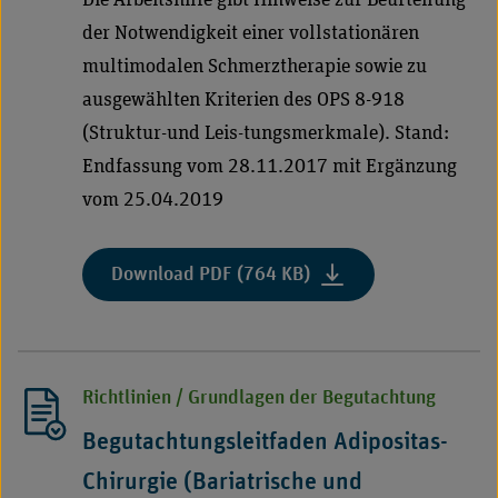
Bewegungssystems“"
der Notwendigkeit einer vollstationären
multimodalen Schmerztherapie sowie zu
ausgewählten Kriterien des OPS 8-918
(Struktur-und Leis-tungsmerkmale). Stand:
Endfassung vom 28.11.2017 mit Ergänzung
vom 25.04.2019
:
Download PDF (764 KB)
"Arbeitshilfe
„Begutachtung
des
OPS-
Richtlinien / Grundlagen der Begutachtung
Komplexkodes
8-
Begutachtungsleitfaden Adipositas-
918
Chirurgie (Bariatrische und
Multimodale