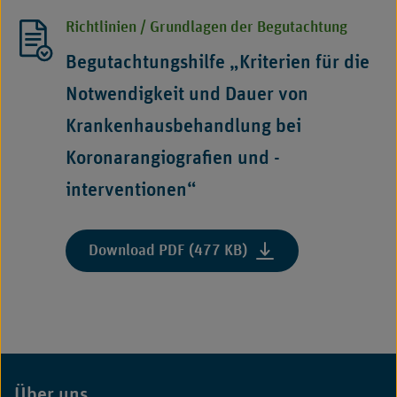
die
Richtlinien / Grundlagen der Begutachtung
Notwendigkeit
und
Begutachtungshilfe „Kriterien für die
Dauer
Notwendigkeit und Dauer von
von
Krankenhausbehandlu
Krankenhausbehandlung bei
bei
Koronarangiografien und -
elektiven
rhythmologischen
interventionen“
Eingriffen“"
:
Download PDF (477 KB)
"Begutachtungshilfe
„Kriterien
für
die
Notwendigkeit
und
Über uns