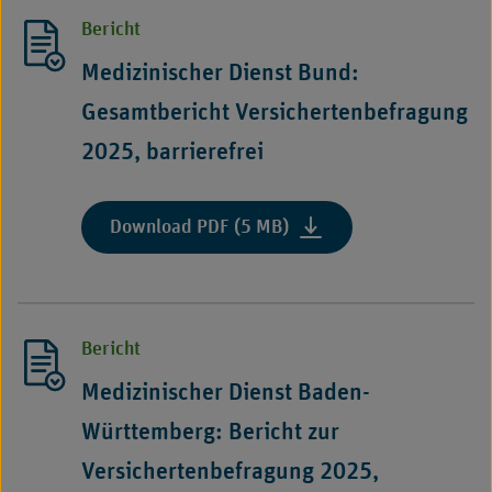
Bericht
Medizinischer Dienst Bund:
Gesamtbericht Versichertenbefragung
2025, barrierefrei
:
Download PDF (5 MB)
"Medizinischer
Dienst
Bund:
Gesamtbericht
Bericht
Versichertenbefragung
2025,
Medizinischer Dienst Baden-
barrierefrei"
Württemberg: Bericht zur
Versichertenbefragung 2025,