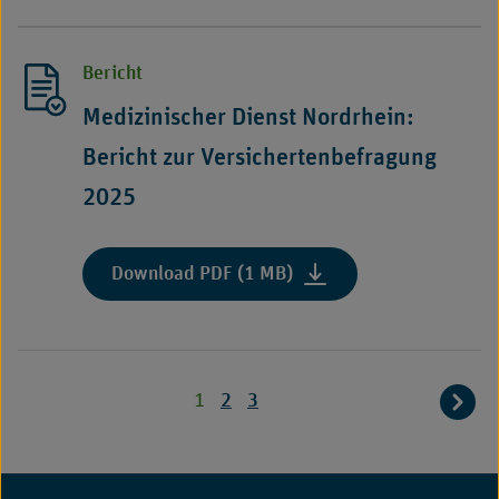
Dienst
Nord:
Bericht
Bericht
zur
Versichertenbefragung
Medizinischer Dienst Nordrhein:
2025,
Bericht zur Versichertenbefragung
barrierefrei"
2025
:
Download PDF (1 MB)
"Medizinischer
Dienst
Nordrhein:
Bericht
1
2
3
zur
Versichertenbefragung
2025"