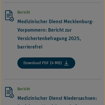
Hessen:
Bericht
Bericht
zur
Versichertenbefragung
Medizinischer Dienst Mecklenburg-
2025,
Vorpommern: Bericht zur
barrierefrei"
Versichertenbefragung 2025,
barrierefrei
:
Download PDF (4 MB)
"Medizinischer
Dienst
Mecklenburg-
Vorpommern:
Bericht
Bericht
zur
Medizinischer Dienst Niedersachsen:
Versichertenbefragung