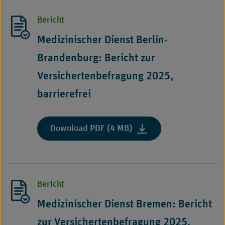
Bericht
Bericht
zur
Versichertenbefragung
Medizinischer Dienst Berlin-
2025,
Brandenburg: Bericht zur
barrierefrei"
Versichertenbefragung 2025,
barrierefrei
:
Download PDF (4 MB)
"Medizinischer
Dienst
Berlin-
Brandenburg:
Bericht
Bericht
zur
Medizinischer Dienst Bremen: Bericht
Versichertenbefragung
zur Versichertenbefragung 2025,
2025,