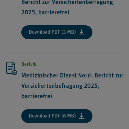
Bericht zur Versichertenbefragung
2025,
barrierefrei"
2025, barrierefrei
:
Download PDF (3 MB)
"Medizinischer
Dienst
Niedersachsen:
Bericht
Bericht
zur
Versichertenbefragung
Medizinischer Dienst Nord: Bericht zur
2025,
Versichertenbefragung 2025,
barrierefrei"
barrierefrei
:
Download PDF (6 MB)
"Medizinischer