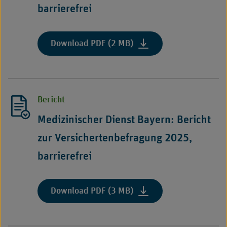
barrierefrei
:
Download PDF (2 MB)
"Medizinischer
Dienst
Baden-
Württemberg:
Bericht
Bericht
zur
Medizinischer Dienst Bayern: Bericht
Versichertenbefragung
zur Versichertenbefragung 2025,
2025,
barrierefrei"
barrierefrei
:
Download PDF (3 MB)
"Medizinischer
Dienst
Bayern: