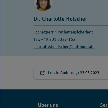
Dr. Charlotte Hölscher
Fachexpertin Patientensicherheit
Tel: +49 201 8327-162
E-
charlotte.hoelscher@md-bund.de
Mail:
Letzte Änderung:
23.05.2023
Über uns
Ser