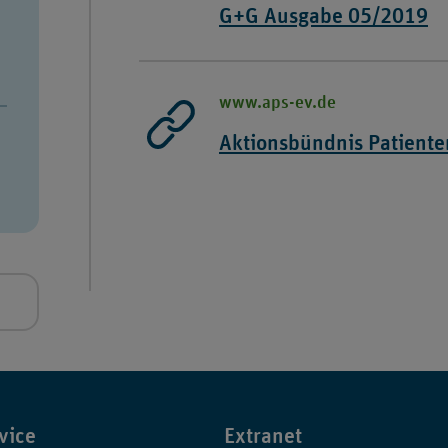
G+G Ausgabe 05/2019
-
Externer
www.aps-ev.de
Link,
Aktionsbündnis Patiente
öffnet
-
in
Externer
neuem
Link,
Fenster
öffnet
in
neuem
Fenster
vice
Extranet