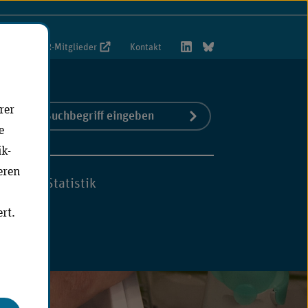
foportal VwR-Mitglieder
Kontakt
rer
Suchbegriff
Jetzt suchen
S)
e
eingeben
ik-
eren
hmen
Statistik
rt.