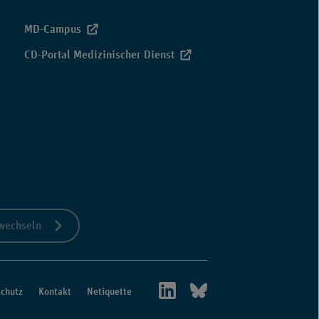
MD-Campus
CD-Portal Medizinischer Dienst
 wechseln
MEDIZINISCHER
MEDIZINISCHER
chutz
Kontakt
Netiquette
DIENST
DIENST
BUND
BUND
AUF
AUF