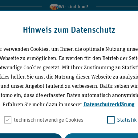
Wir sind bunt!
al der Medizinischen Dienste
IGeL-Monitor
Extranet
In
Hinweis zum Datenschutz
r verwenden Cookies, um Ihnen die optimale Nutzung unse
Leichte Sprache
Gebärdensprache (DG
Webseite zu ermöglichen. Es werden für den Betrieb der Seit
twendige Cookies gesetzt. Mit Ihrer Zustimmung zu Statist
kies helfen Sie uns, die Nutzung dieser Webseite zu analysi
ktuell
Richtlinien / Publikationen
Stellungna
und unser Angebot laufend zu verbessern. Dafür setzen wir
tomo ein, dass die erfassten Daten automatisch anonymisie
Erfahren Sie mehr dazu in unserer
Datenschutzerklärung
.
technisch notwendige Cookies
Statistik