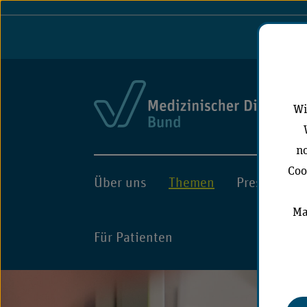
Port
Wi
no
Coo
Über uns
Themen
Presse
A
Ma
Für Patienten