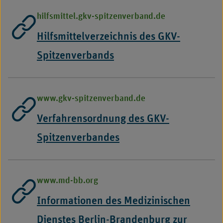
Externer
hilfsmittel.gkv-spitzenverband.de
Link,
Hilfsmittelverzeichnis des GKV-
öffnet
Spitzenverbands
in
-
neuem
Externer
www.gkv-spitzenverband.de
Fenster
Link,
Verfahrensordnung des GKV-
öffnet
Spitzenverbandes
in
-
neuem
Externer
www.md-bb.org
Fenster
Link,
Informationen des Medizinischen
öffnet
Dienstes Berlin-Brandenburg zur