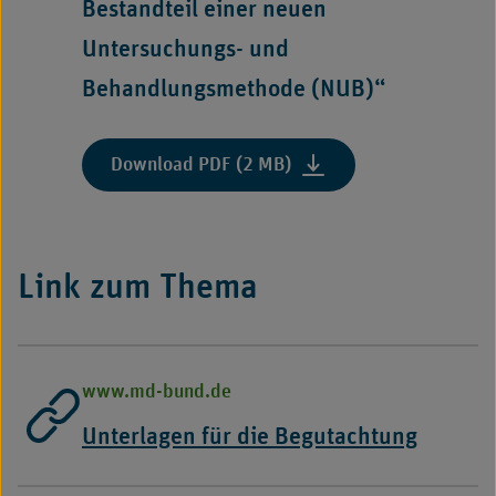
Bestandteil einer neuen
Untersuchungs- und
Behandlungsmethode (NUB)“
Download PDF (2 MB)
Link zum Thema
www.md-bund.de
Unterlagen für die Begutachtung
-