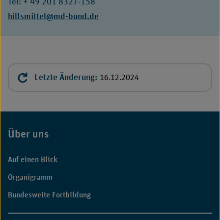
Tel: + 49 201 8327-158
E-
hilfsmittel@md-bund.de
Mail:
Letzte Änderung:
16.12.2024
Über uns
Fußbereich
Auf einen Blick
Organigramm
Bundesweite Fortbildung