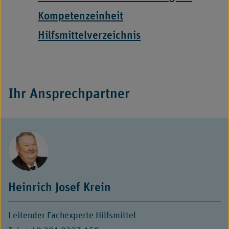
in
Kompetenzeinheit
neuem
Hilfsmittelverzeichnis
Fenster
-
Externer
Ihr Ansprechpartner
Link,
öffnet
in
neuem
Fenster
Heinrich Josef Krein
Leitender Fachexperte Hilfsmittel