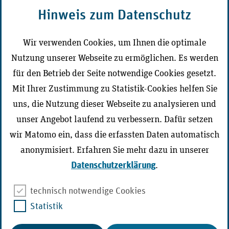
MD-Campus
Hinweis zum Datenschutz
CD-Portal Medizinischer Dienst
Wir verwenden Cookies, um Ihnen die optimale
Nutzung unserer Webseite zu ermöglichen. Es werden
Der Medizinische Dienst vor Ort
für den Betrieb der Seite notwendige Cookies gesetzt.
Mit Ihrer Zustimmung zu Statistik-Cookies helfen Sie
uns, die Nutzung dieser Webseite zu analysieren und
unser Angebot laufend zu verbessern. Dafür setzen
Zur Seite wechseln
wir Matomo ein, dass die erfassten Daten automatisch
anonymisiert. Erfahren Sie mehr dazu in unserer
Datenschutzerklärung
.
technisch notwendige Cookies
Statistik
Cookie-Management
Barriere melden
Barrierefreiheit