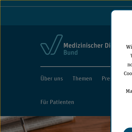
Port
Wi
no
Coo
Über uns
Themen
Presse
A
Ma
Für Patienten