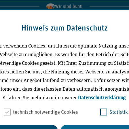
Wir sind bunt!
al der Medizinischen Dienste
IGeL-Monitor
Extranet
In
Hinweis zum Datenschutz
r verwenden Cookies, um Ihnen die optimale Nutzung unse
Leichte Sprache
Gebärdensprache (DG
Webseite zu ermöglichen. Es werden für den Betrieb der Seit
twendige Cookies gesetzt. Mit Ihrer Zustimmung zu Statist
kies helfen Sie uns, die Nutzung dieser Webseite zu analysi
ktuell
Richtlinien / Publikationen
Stellungna
und unser Angebot laufend zu verbessern. Dafür setzen wir
tomo ein, dass die erfassten Daten automatisch anonymisie
Erfahren Sie mehr dazu in unserer
Datenschutzerklärung
.
technisch notwendige Cookies
Statistik