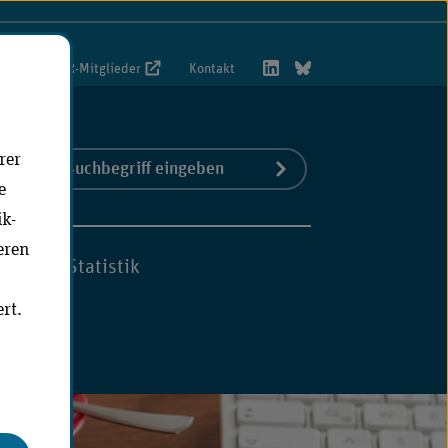
foportal VwR-Mitglieder
Kontakt
rer
Suchbegriff
Jetzt suchen
S)
e
eingeben
ik-
eren
hmen
Statistik
rt.