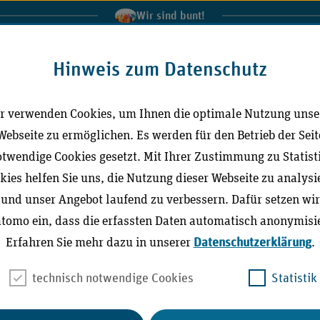
Wir sind bunt!
al der Medizinischen Dienste
IGeL-Monitor
Extranet
In
Hinweis zum Datenschutz
r verwenden Cookies, um Ihnen die optimale Nutzung unse
Leichte Sprache
Gebärdensprache (DG
Webseite zu ermöglichen. Es werden für den Betrieb der Seit
twendige Cookies gesetzt. Mit Ihrer Zustimmung zu Statist
kies helfen Sie uns, die Nutzung dieser Webseite zu analysi
ktuell
Richtlinien / Publikationen
Stellungna
und unser Angebot laufend zu verbessern. Dafür setzen wir
tomo ein, dass die erfassten Daten automatisch anonymisie
Erfahren Sie mehr dazu in unserer
Datenschutzerklärung
.
technisch notwendige Cookies
Statistik