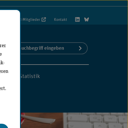
foportal VwR-Mitglieder
Kontakt
rer
Suchbegriff
Jetzt suchen
S)
e
eingeben
ik-
eren
hmen
Statistik
rt.