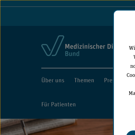
Port
Wi
no
Coo
Über uns
Themen
Presse
A
Ma
Für Patienten