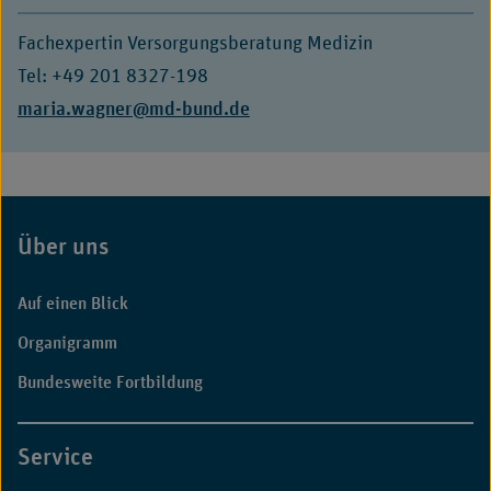
Fachexpertin Versorgungsberatung Medizin
Tel: +49 201 8327-198
E-
maria.wagner@md-bund.de
Mail:
Über uns
Fußbereich
Auf einen Blick
Organigramm
Bundesweite Fortbildung
Service