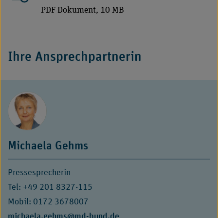
PDF Dokument, 10 MB
Ihre Ansprechpartnerin
Michaela Gehms
Pressesprecherin
Tel: +49 201 8327-115
Mobil: 0172 3678007
E-
michaela.gehms@md-bund.de